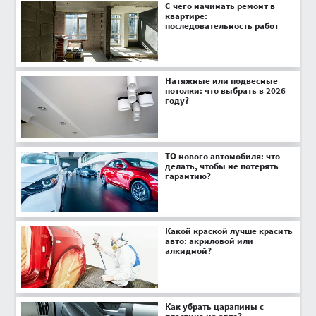
С чего начинать ремонт в
квартире:
последовательность работ
Натяжные или подвесные
потолки: что выбрать в 2026
году?
ТО нового автомобиля: что
делать, чтобы не потерять
гарантию?
Какой краской лучше красить
авто: акриловой или
алкидной?
Как убрать царапины с