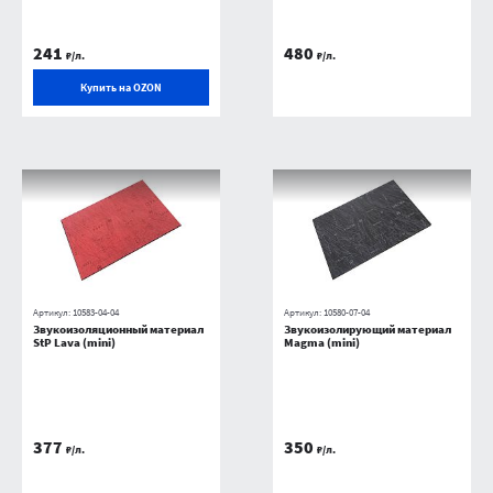
241
480
₽/л.
₽/л.
Купить на OZON
Артикул:
10583-04-04
Артикул:
10580-07-04
Звукоизоляционный материал
Звукоизолирующий материал
StP Lava (mini)
Magma (mini)
377
350
₽/л.
₽/л.