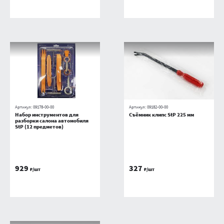
Артикул:
09178-00-00
Артикул:
09182-00-00
Набор инструментов для
Съёмник клипс StP 225 мм
разборки салона автомобиля
StP (12 предметов)
929
327
₽/шт
₽/шт