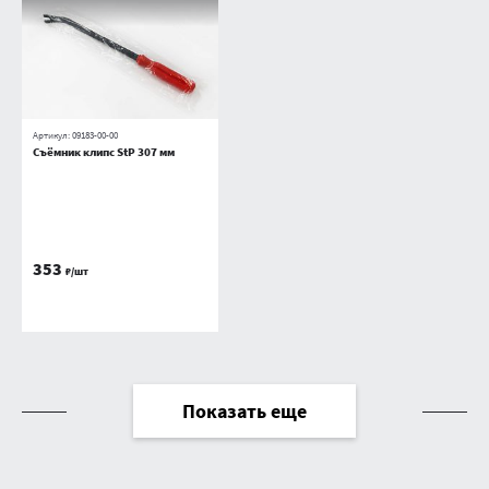
Артикул:
09183-00-00
Съёмник клипс StP 307 мм
353
₽/шт
Показать еще