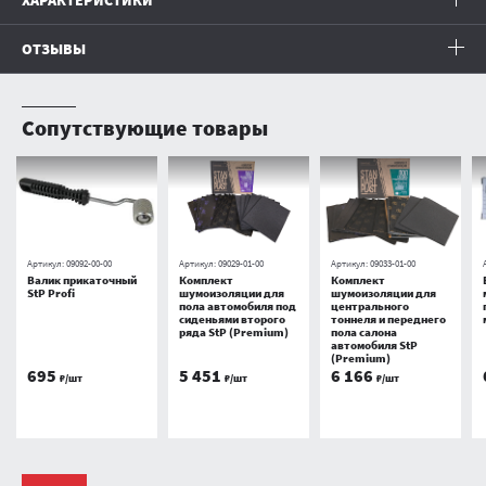
ОТЗЫВЫ
Сопутствующие товары
Артикул:
09092-00-00
Артикул:
09029-01-00
Артикул:
09033-01-00
Валик прикаточный
Комплект
Комплект
StP Profi
шумоизоляции для
шумоизоляции для
пола автомобиля под
центрального
сиденьями второго
тоннеля и переднего
ряда StP (Premium)
пола салона
автомобиля StP
(Premium)
695
5 451
6 166
₽/шт
₽/шт
₽/шт