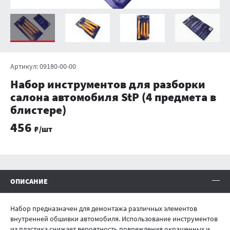
Артикул:
09180-00-00
Набор инструментов для разборки
салона автомобиля StP (4 предмета в
блистере)
456
₽/шт
Информация о продукте
ОПИСАНИЕ
Набор предназначен для демонтажа различных элементов
внутренней обшивки автомобиля. Использование инструментов
из пластика снижает вероятность повреждения окрашенных и