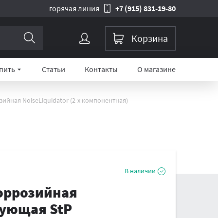
горячая линия
+7 (915) 831-19-80
Корзина
упить
Статьи
Контакты
О магазине
ная NoiseLiquidator (2-х компонентная)
В наличии
оррозийная
ующая StP