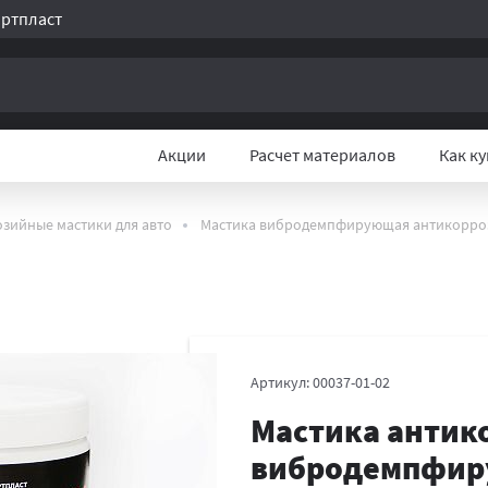
ртпласт
Акции
Расчет материалов
Как к
зийные мастики для авто
Мастика вибродемпфирующая антикоррозий
Артикул:
00037-01-02
Мастика антик
вибродемпфир