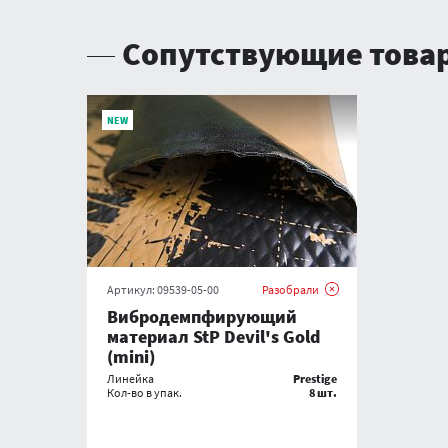
Сопутствующие това
NEW
Артикул:
09539-05-00
Разобрали
Вибродемпфирующий
материал StP Devil's Gold
(mini)
Линейка
Prestige
Кол-во в упак.
8 шт.