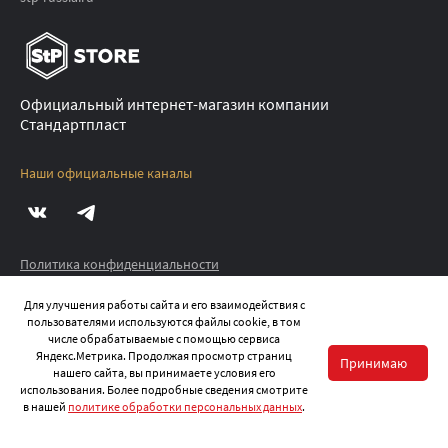
Официальный интернет-магазин компании
Стандартпласт
Наши официальные каналы
Политика конфиденциальности
Публичная оферта
Для улучшения работы сайта и его взаимодействия с
пользователями используются файлы cookie, в том
©
2026
STP.STORE ВСЕ ПРАВА ЗАЩИЩЕНЫ
числе обрабатываемые с помощью сервиса
Яндекс.Метрика. Продолжая просмотр страниц
Принимаю
нашего сайта, вы принимаете условия его
использования. Более подробные сведения смотрите
в нашей
политике обработки персональных данных
.