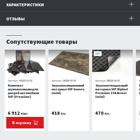
ХАРАКТЕРИСТИКИ
ОТЗЫВЫ
Сопутствующие товары
ХИТ
Артикул:
09030-01-00
Артикул:
09084-03-00
Артикул:
08628-04-00
Комплект
Звукоизоляционный
Звукопоглощающий
шумоизоляции для
материал StP Sonora
материал StP Biplast
дверей автомобиля
(mini)
Premium 15А Armor
StP (Premium)
(mini)
6 912
418
470
₽/шт
₽/л.
₽/л.
В корзину